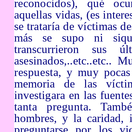
reconocidos), qué oc
aquellas vidas, (es inter
se
trataría de víctimas d
más se supo ni siq
transcurrieron sus ú
asesinados,..etc..etc.. 
respuesta, y muy
pocas
memoria
de las vícti
investigara en las fuen
tanta pregunta. Tam
hombres, y la caridad,
preguntarse por
los vi