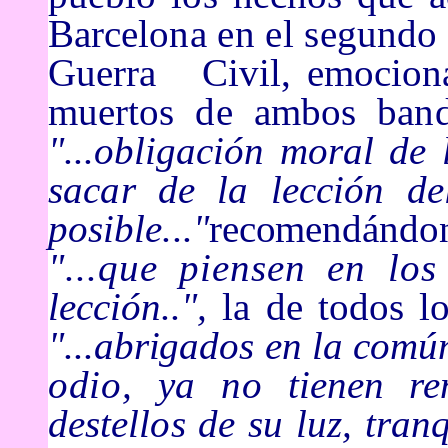
Barcelona en el segundo 
Guerra Civil, emocionad
muertos de ambos
ban
"...obligaci
ón moral de 
sacar de la lecci
ón d
posible..."
recomendándon
"...que piensen en lo
lección..",
la de todos l
"...abrigados en la com
ú
odio, ya no
tienen r
destellos
de su luz, tra