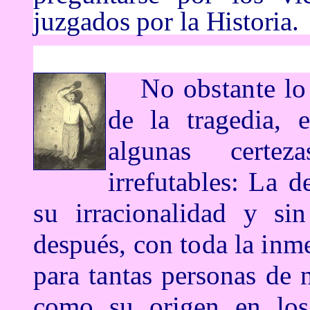
juzgados por
la Historia.
No obstante l
de la tragedia, 
algunas certe
irrefutables:
La d
su
irracionalidad y si
despu
és, con toda la inm
para tantas personas de 
como su origen en l