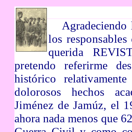
Agradeciendo 
los responsable
querida REVI
pretendo referirme d
hist
órico
relativament
dolorosos hechos ac
Jiménez de
Jamúz
, el 
ahora nada menos
que 62
Guerra Civil y como co