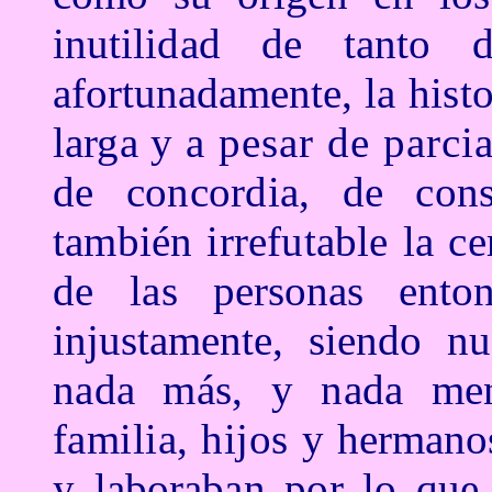
inutilidad de tanto
afortunadamente,
la hist
larga y
a pesar de parci
de concordia, de con
tambi
én irrefutable la
ce
de las
personas ent
injustamente, siendo n
nada m
ás, y nada m
familia, hijos y
hermanos
y
laboraban por lo que