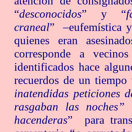
atención de consignado
“
desconocidos
” y “
f
craneal
” –eufemística y
quienes eran asesina
corresponde a vecino
identificados hace algun
recuerdos de un tiempo t
inatendidas peticiones 
rasgaban las noches”
hacenderas
” para tran