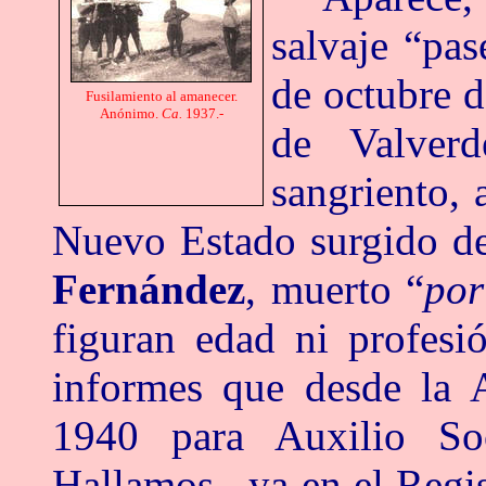
salvaje “pas
de octubre 
Fusilamiento al amanecer.
Anónimo.
Ca.
1937.-
de Valverd
sangriento, 
Nuevo Estado surgido d
Fernández
, muerto “
por
figuran edad ni profesi
informes que desde la 
1940 para Auxilio So
Hallamos, ya en el Regi