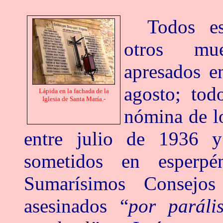
Todos est
otros mue
apresados e
agosto; tod
Lápida en la fachada de la
Iglesia de Santa María.-
nómina de l
entre julio de 1936 
sometidos en esperpén
Sumarísimos Consejo
asesinados “
por paráli