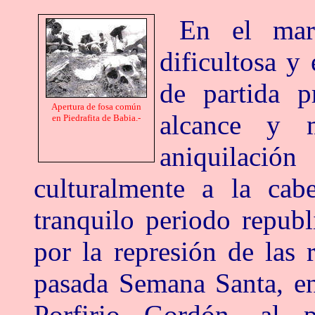
En el mar
dificultosa y
de partida p
Apertura de fosa común
alcance y m
en Piedrafita de Babia.-
aniquilación
culturalmente a la cab
tranquilo periodo repub
por la represión de las 
pasada Semana Santa, en
Porfirio Gordón, al 