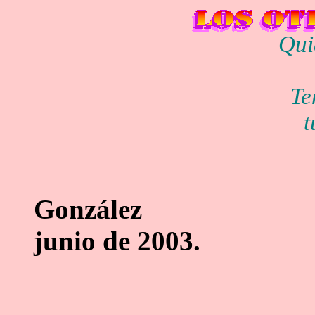
Qui
Te
t
José Ca
Gon
junio de 2003.