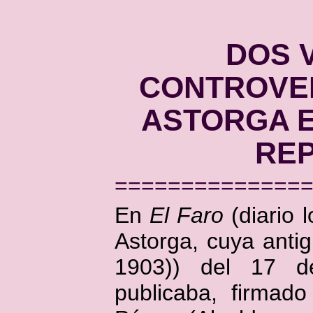
---:::--- Actu
DOS V
CONTROVE
ASTORGA 
RE
==============
En
El Faro
(diario 
Astorga, cuya anti
1903)) del 17 
publicaba, firmad