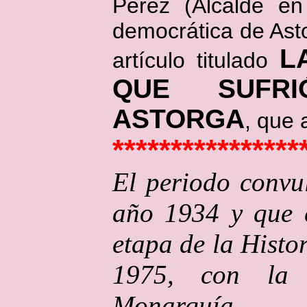
Pérez (Alcalde en
democrática de Ast
L
artículo titulado
QUE SUFR
ASTORGA
, que 
****************
El periodo convu
año 1934 y que c
etapa de la Histo
1975, con la 
Monarquía C